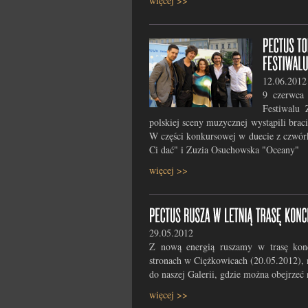
więcej >>
12.06.2012
9 czerwca
Festiwalu
polskiej sceny muzycznej wystąpili br
W części konkursowej w duecie z czwór
Ci dać" i Zuzia Osuchowska "Oceany"
więcej >>
29.05.2012
Z nową energią ruszamy w trasę kon
stronach w Ciężkowicach (20.05.2012),
do naszej Galerii, gdzie można obejrzeć n
więcej >>