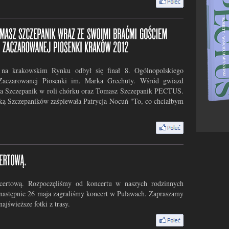
 na krakowskim Rynku odbył się finał 8. Ogólnopolskiego
 Zaczarowanej Piosenki im. Marka Grechuty. Wśród gwiazd
acia Szczepanik w roli chórku oraz Tomasz Szczepanik PECTUS.
ką Szczepaników zaśpiewała Patrycja Nocuń "To, co chciałbym
certową. Rozpoczęliśmy od koncertu w naszych rodzinnych
 następnie 26 maja zagraliśmy koncert w Puławach. Zapraszamy
ajświeższe fotki z trasy.