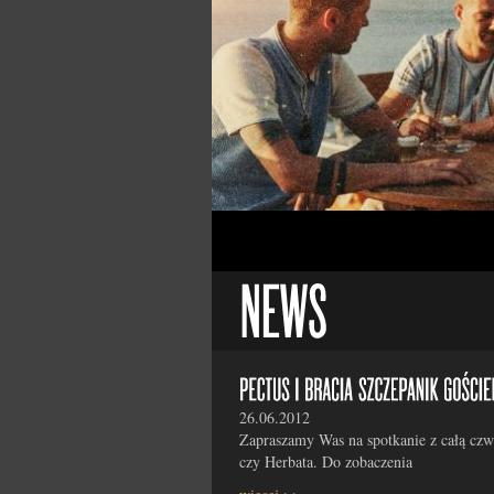
26.06.2012
Zapraszamy Was na spotkanie z całą cz
czy Herbata. Do zobaczenia