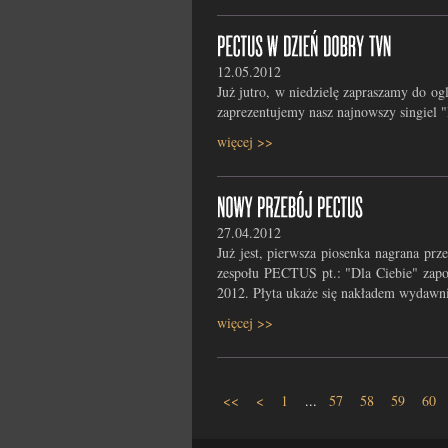
12.05.2012
Już jutro, w niedzielę zapraszamy do 
zaprezentujemy nasz najnowszy singiel "
więcej >>
27.04.2012
Już jest, pierwsza piosenka nagrana prz
zespołu PECTUS pt.: "Dla Ciebie" zapo
2012. Płyta ukaże się nakładem wydawni
więcej >>
<<
<
1
...
57
58
59
60