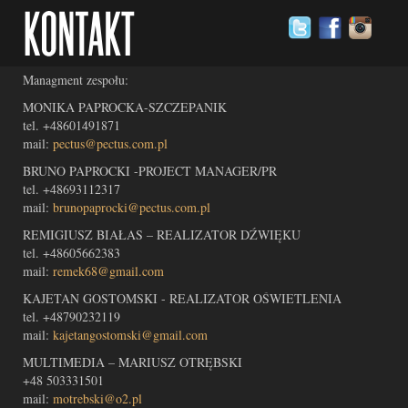
Managment zespołu:
MONIKA PAPROCKA-SZCZEPANIK
tel. +48601491871
mail:
pectus@pectus.com.pl
BRUNO PAPROCKI -PROJECT MANAGER/PR
tel. +48693112317
mail:
brunopaprocki@pectus.com.pl
REMIGIUSZ BIAŁAS – REALIZATOR DŹWIĘKU
tel. +48605662383
mail:
remek68@gmail.com
KAJETAN GOSTOMSKI - REALIZATOR OŚWIETLENIA
tel. +48790232119
mail:
kajetangostomski@gmail.com
MULTIMEDIA – MARIUSZ OTRĘBSKI
+48 503331501
mail:
motrebski@o2
.pl