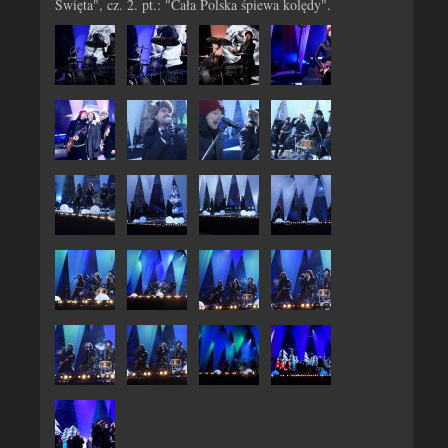
Święta", cz. 2. pt.: "Cała Polska śpiewa kolędy".