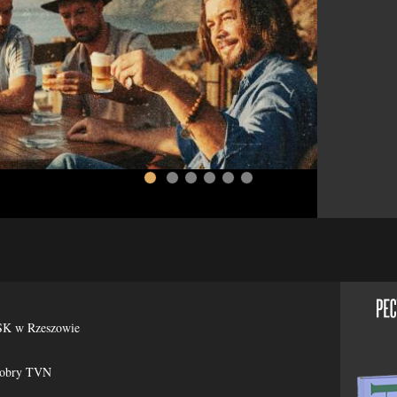
więcej >>
ESK w Rzeszowie
Dobry TVN