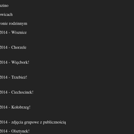
uzino
owicach
ronie rodzinnym
14 - Wisznice
14 - Chorzele
14 - Więcbork!
14 - Trzebież!
14 - Ciechocinek!
14 - Kołobrzeg!
4 - zdjęcia grupowe z publicznością
14 - Olsztynek!