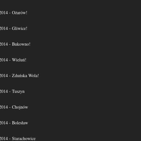
14 - Ożarów!
14 - Gliwice!
014 - Bukowno!
14 - Wieluń!
14 - Zduńska Wola!
14 - Tuszyn
014 - Chojnów
14 - Bolesław
14 - Starachowice