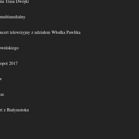
na Trasa Dwójki
 multimedialny
oncert telewizyjny z udziałem Włodka Pawlika
owińskiego
opot 2017
w
rze
rt z Białymstoku