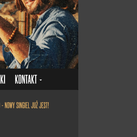
"Kolędy przy kominie" otrzymał status