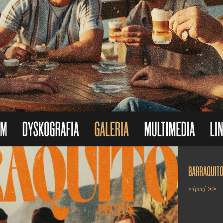
Nasz album 
złotej płyty.