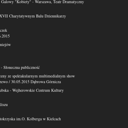
Galowy "Kobiety" - Warszawa, Teatr Dramatyczny
a XVII Charytatywnym Balu Dziennikarzy
czek
6.2015
niejów
- Słoneczna publiczność
sceny ze spektakularnym multimedialnym show
zewo / 30.05.2015 Dąbrowa Górnicza
ubska - Wejherowskie Centrum Kultury
liszu
tokrzyska im.O. Kolberga w Kielcach