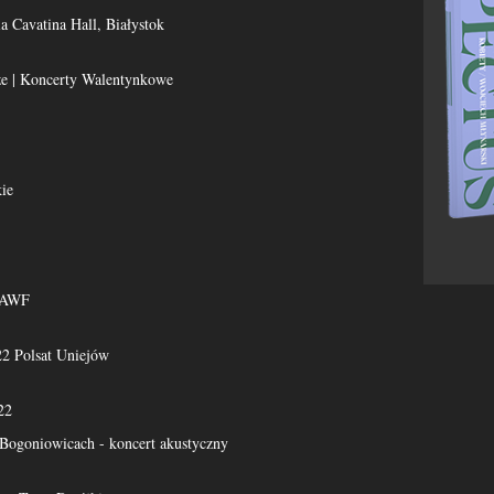
ia Cavatina Hall, Białystok
e | Koncerty Walentynkowe
ie
 AWF
22 Polsat Uniejów
22
Bogoniowicach - koncert akustyczny