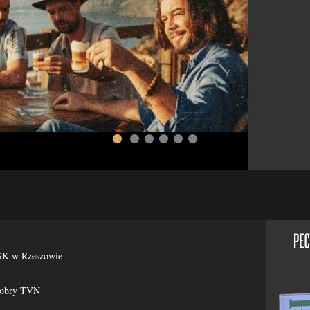
więcej >>
ESK w Rzeszowie
Dobry TVN