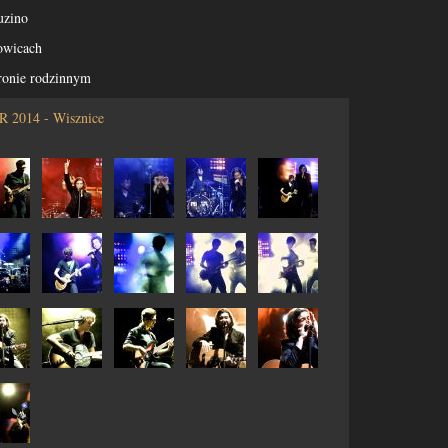
uzino
owicach
ronie rodzinnym
2014 - Wisznice