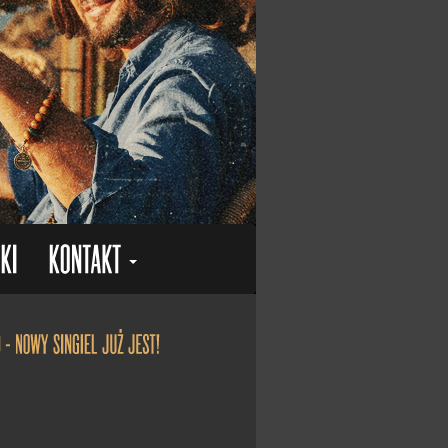
"Kolędy przy kominie" otrzymał status