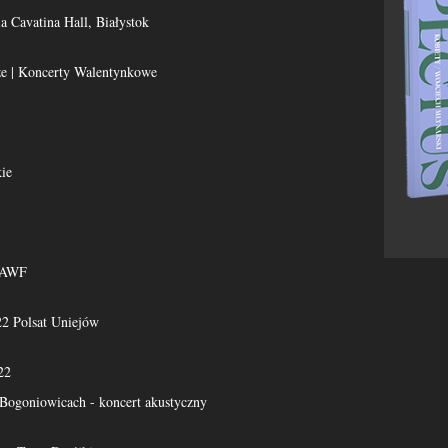
ia Cavatina Hall, Białystok
e | Koncerty Walentynkowe
ie
 AWF
22 Polsat Uniejów
22
Bogoniowicach - koncert akustyczny