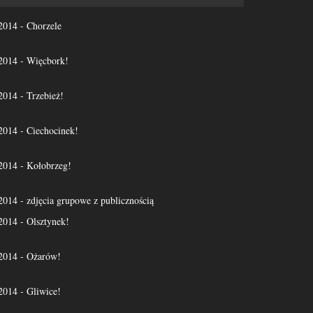
14 - Chorzele
14 - Więcbork!
14 - Trzebież!
14 - Ciechocinek!
14 - Kołobrzeg!
4 - zdjęcia grupowe z publicznością
14 - Olsztynek!
14 - Ożarów!
14 - Gliwice!