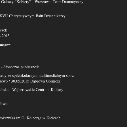
Galowy "Kobiety" - Warszawa, Teatr Dramatyczny
a XVII Charytatywnym Balu Dziennikarzy
czek
6.2015
niejów
- Słoneczna publiczność
sceny ze spektakularnym multimedialnym show
zewo / 30.05.2015 Dąbrowa Górnicza
ubska - Wejherowskie Centrum Kultury
liszu
tokrzyska im.O. Kolberga w Kielcach