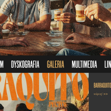
Nasz album 
złotej płyty.