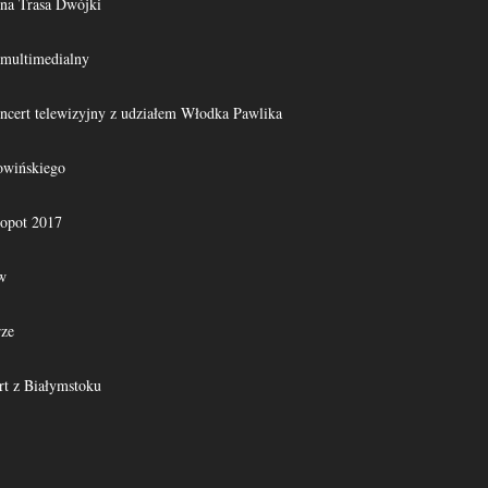
na Trasa Dwójki
 multimedialny
oncert telewizyjny z udziałem Włodka Pawlika
owińskiego
opot 2017
w
rze
rt z Białymstoku