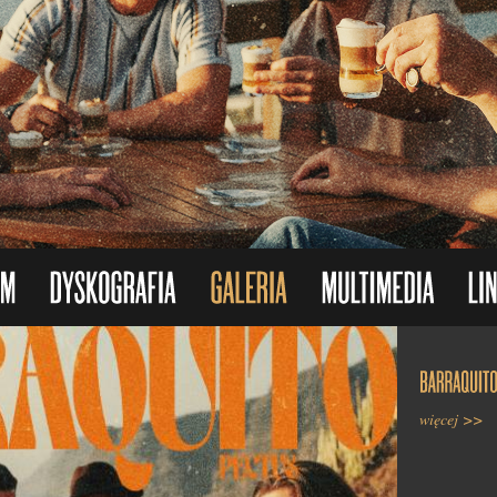
Nasz album 
złotej płyty.