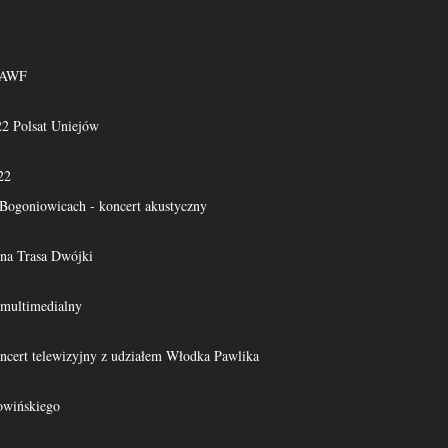
 AWF
22 Polsat Uniejów
22
Bogoniowicach - koncert akustyczny
na Trasa Dwójki
 multimedialny
oncert telewizyjny z udziałem Włodka Pawlika
owińskiego