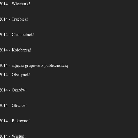
14 - Więcbork!
14 - Trzebież!
14 - Ciechocinek!
14 - Kołobrzeg!
4 - zdjęcia grupowe z publicznością
14 - Olsztynek!
14 - Ożarów!
14 - Gliwice!
014 - Bukowno!
14 - Wieluń!