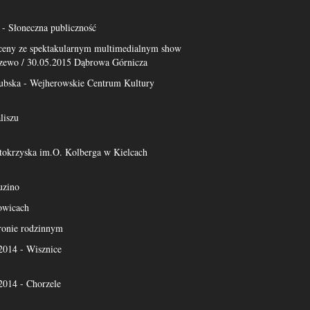
- Słoneczna publiczność
sceny ze spektakularnym multimedialnym show
zewo / 30.05.2015 Dąbrowa Górnicza
ubska - Wejherowskie Centrum Kultury
liszu
tokrzyska im.O. Kolberga w Kielcach
uzino
owicach
ronie rodzinnym
14 - Wisznice
14 - Chorzele