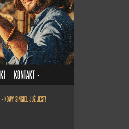
"Kolędy przy kominie" otrzymał status