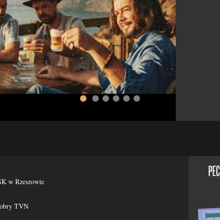
więcej >>
ESK w Rzeszowie
Dobry TVN