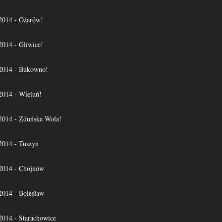
14 - Ożarów!
14 - Gliwice!
014 - Bukowno!
14 - Wieluń!
14 - Zduńska Wola!
14 - Tuszyn
014 - Chojnów
14 - Bolesław
14 - Starachowice