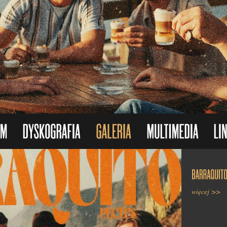
Nasz album 
złotej płyty.