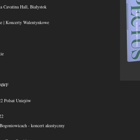
ia Cavatina Hall, Białystok
e | Koncerty Walentynkowe
ie
 AWF
22 Polsat Uniejów
22
Bogoniowicach - koncert akustyczny