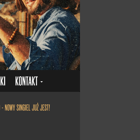
"Kolędy przy kominie" otrzymał status