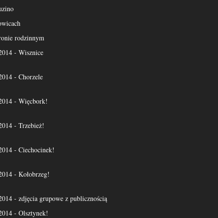
uzino
owicach
ronie rodzinnym
14 - Wisznice
14 - Chorzele
14 - Więcbork!
14 - Trzebież!
14 - Ciechocinek!
14 - Kołobrzeg!
4 - zdjęcia grupowe z publicznością
14 - Olsztynek!