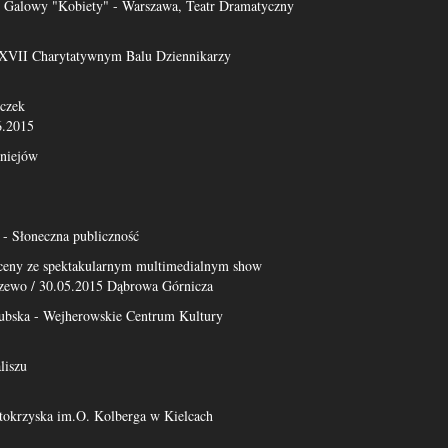
Galowy "Kobiety" - Warszawa, Teatr Dramatyczny
a XVII Charytatywnym Balu Dziennikarzy
czek
6.2015
niejów
- Słoneczna publiczność
sceny ze spektakularnym multimedialnym show
zewo / 30.05.2015 Dąbrowa Górnicza
ubska - Wejherowskie Centrum Kultury
liszu
tokrzyska im.O. Kolberga w Kielcach