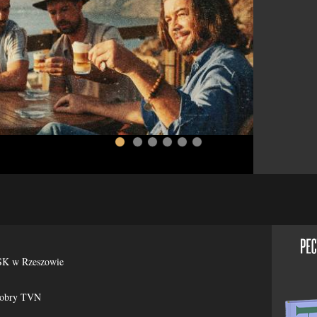
więcej >>
ESK w Rzeszowie
Dobry TVN