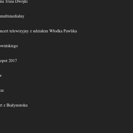
na Trasa Dwójki
 multimedialny
oncert telewizyjny z udziałem Włodka Pawlika
owińskiego
opot 2017
w
rze
rt z Białymstoku